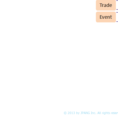
JPANG
회사 소개
문의
© 2013 by JPANG Inc. All rights rese